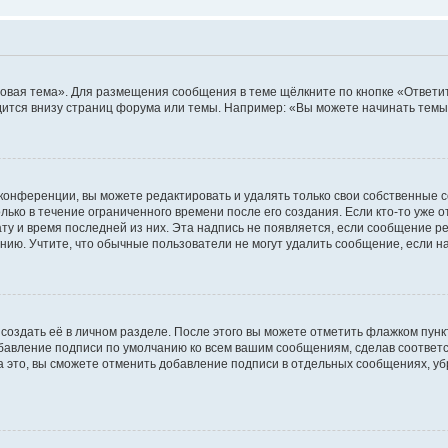
овая тема». Для размещения сообщения в теме щёлкните по кнопке «Ответит
ится внизу страниц форума или темы. Например: «Вы можете начинать темы»
конференции, вы можете редактировать и удалять только свои собственные 
ько в течение ограниченного времени после его создания. Если кто-то уже 
дату и время последней из них. Эта надпись не появляется, если сообщение 
ию. Учтите, что обычные пользователи не могут удалить сообщение, если на 
создать её в личном разделе. После этого вы можете отметить флажком пун
обавление подписи по умолчанию ко всем вашим сообщениям, сделав соотве
а это, вы сможете отменить добавление подписи в отдельных сообщениях, у