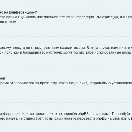
час на конференции»?
дёте опцию
Скрывать моё пребывание на конференции
. Выберите
Да
, и вы 
зователем.
вому поясу, а не к тому, в котором находитесь вы. В этом случае измените в 
овой пояс, как и большинство настроек, могут только зарегистрированные пол
ое!
о время отображается по-прежнему неверное, значит, неправильно установле
онференции, или же просто никто не перевёл phpBB на ваш язык. Попробуйт
вого пакета не существует, то вы сами можете перевести phpBB на свой язы