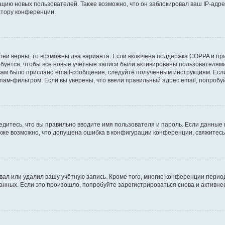
ию новых пользователей. Также возможно, что он заблокировал ваш IP-адре
атору конференции.
они верны, то возможны два варианта. Если включена поддержка COPPA и при 
уется, чтобы все новые учётные записи были активированы пользователями
ам было прислано email-сообщение, следуйте полученным инструкциям. Если
пам-фильтром. Если вы уверены, что ввели правильный адрес email, попробу
едитесь, что вы правильно вводите имя пользователя и пароль. Если данные
Также возможно, что допущена ошибка в конфигурации конференции, свяжитес
вал или удалил вашу учётную запись. Кроме того, многие конференции перио
ных. Если это произошло, попробуйте зарегистрироваться снова и активнее 