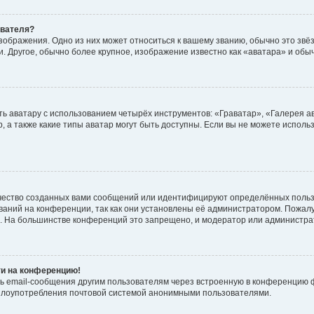
ователя?
зображения. Одно из них может относиться к вашему званию, обычно это звёзд
. Другое, обычно более крупное, изображение известно как «аватара» и обы
ь аватару с использованием четырёх инструментов: «Граватар», «Галерея а
, а также какие типы аватар могут быть доступны. Если вы не можете испол
чество созданных вами сообщений или идентифицируют определённых польз
аний на конференции, так как они установлены её администратором. Пожал
е. На большинстве конференций это запрещено, и модератор или администра
ти на конференцию!
ь email-сообщения другим пользователям через встроенную в конференцию ф
ь злоупотребления почтовой системой анонимными пользователями.