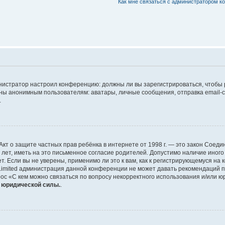
Как мне связаться с администратором 
дминистратор настроил конференцию: должны ли вы зарегистрироваться, чтобы
 анонимным пользователям: аватары, личные сообщения, отправка email-сооб
.
 или Акт о защите частных прав ребёнка в интернете от 1998 г. — это закон Со
т, иметь на это письменное согласие родителей. Допустимо наличие иного
 Если вы не уверены, применимо ли это к вам, как к регистрирующемуся на 
Limited администрация данной конференции не может давать рекомендаций 
ос «С кем можно связаться по вопросу некорректного использования и/или ю
т юридической силы.
.