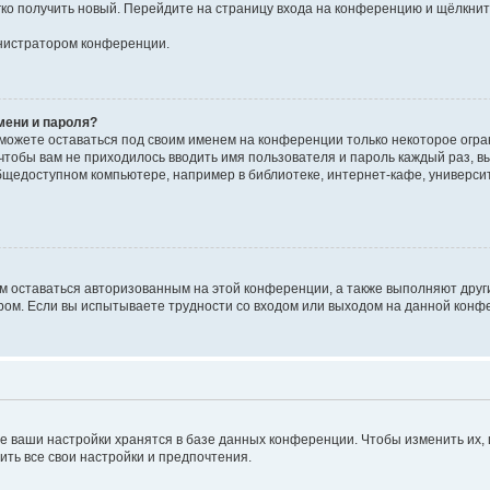
егко получить новый. Перейдите на страницу входа на конференцию и щёлкни
инистратором конференции.
мени и пароля?
сможете оставаться под своим именем на конференции только некоторое огран
 чтобы вам не приходилось вводить имя пользователя и пароль каждый раз, 
щедоступном компьютере, например в библиотеке, интернет-кафе, университе
ам оставаться авторизованным на этой конференции, а также выполняют друг
ом. Если вы испытываете трудности со входом или выходом на данной конфе
е ваши настройки хранятся в базе данных конференции. Чтобы изменить их,
ить все свои настройки и предпочтения.