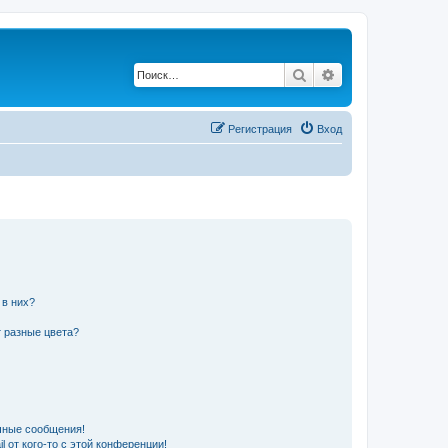
Поиск
Расширенный по
Регистрация
Вход
 в них?
 разные цвета?
чные сообщения!
 от кого-то с этой конференции!