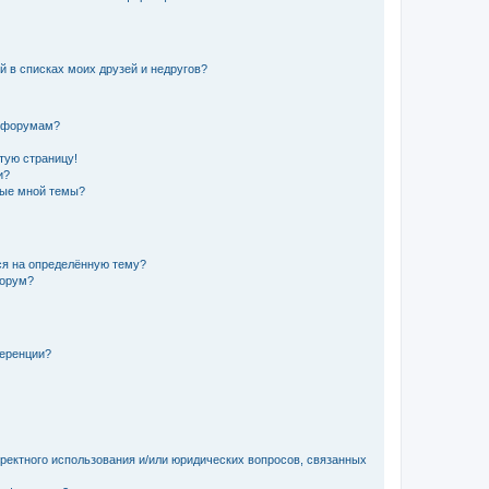
й в списках моих друзей и недругов?
и форумам?
стую страницу!
и?
ные мной темы?
ься на определённую тему?
форум?
ференции?
рректного использования и/или юридических вопросов, связанных