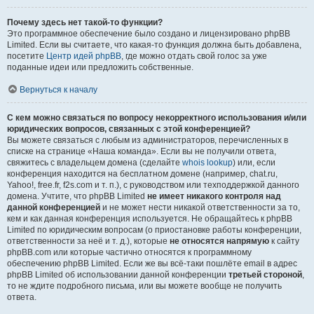
Почему здесь нет такой-то функции?
Это программное обеспечение было создано и лицензировано phpBB
Limited. Если вы считаете, что какая-то функция должна быть добавлена,
посетите
Центр идей phpBB
, где можно отдать свой голос за уже
поданные идеи или предложить собственные.
Вернуться к началу
С кем можно связаться по вопросу некорректного использования и/или
юридических вопросов, связанных с этой конференцией?
Вы можете связаться с любым из администраторов, перечисленных в
списке на странице «Наша команда». Если вы не получили ответа,
свяжитесь с владельцем домена (сделайте
whois lookup
) или, если
конференция находится на бесплатном домене (например, chat.ru,
Yahoo!, free.fr, f2s.com и т. п.), с руководством или техподдержкой данного
домена. Учтите, что phpBB Limited
не имеет никакого контроля над
данной конференцией
и не может нести никакой ответственности за то,
кем и как данная конференция используется. Не обращайтесь к phpBB
Limited по юридическим вопросам (о приостановке работы конференции,
ответственности за неё и т. д.), которые
не относятся напрямую
к сайту
phpBB.com или которые частично относятся к программному
обеспечению phpBB Limited. Если же вы всё-таки пошлёте email в адрес
phpBB Limited об использовании данной конференции
третьей стороной
,
то не ждите подробного письма, или вы можете вообще не получить
ответа.