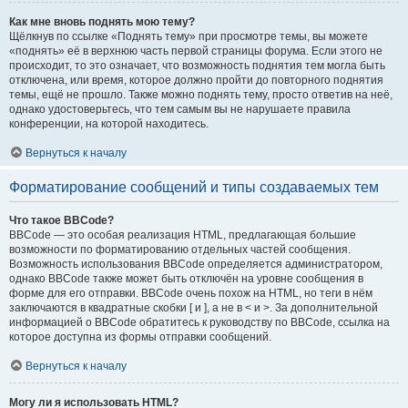
Как мне вновь поднять мою тему?
Щёлкнув по ссылке «Поднять тему» при просмотре темы, вы можете
«поднять» её в верхнюю часть первой страницы форума. Если этого не
происходит, то это означает, что возможность поднятия тем могла быть
отключена, или время, которое должно пройти до повторного поднятия
темы, ещё не прошло. Также можно поднять тему, просто ответив на неё,
однако удостоверьтесь, что тем самым вы не нарушаете правила
конференции, на которой находитесь.
Вернуться к началу
Форматирование сообщений и типы создаваемых тем
Что такое BBCode?
BBCode — это особая реализация HTML, предлагающая большие
возможности по форматированию отдельных частей сообщения.
Возможность использования BBCode определяется администратором,
однако BBCode также может быть отключён на уровне сообщения в
форме для его отправки. BBCode очень похож на HTML, но теги в нём
заключаются в квадратные скобки [ и ], а не в < и >. За дополнительной
информацией о BBCode обратитесь к руководству по BBCode, ссылка на
которое доступна из формы отправки сообщений.
Вернуться к началу
Могу ли я использовать HTML?