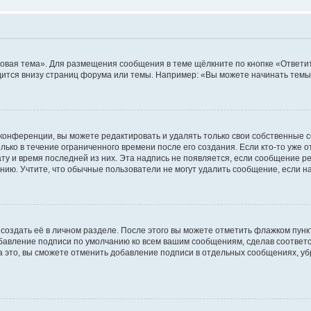
овая тема». Для размещения сообщения в теме щёлкните по кнопке «Ответит
ится внизу страниц форума или темы. Например: «Вы можете начинать темы»
конференции, вы можете редактировать и удалять только свои собственные 
ько в течение ограниченного времени после его создания. Если кто-то уже 
дату и время последней из них. Эта надпись не появляется, если сообщение 
ию. Учтите, что обычные пользователи не могут удалить сообщение, если на 
создать её в личном разделе. После этого вы можете отметить флажком пун
обавление подписи по умолчанию ко всем вашим сообщениям, сделав соотве
а это, вы сможете отменить добавление подписи в отдельных сообщениях, у