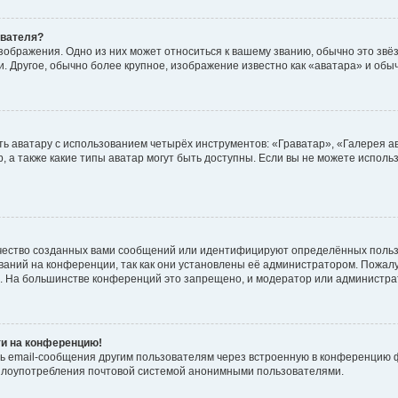
ователя?
зображения. Одно из них может относиться к вашему званию, обычно это звёзд
. Другое, обычно более крупное, изображение известно как «аватара» и обы
ь аватару с использованием четырёх инструментов: «Граватар», «Галерея а
, а также какие типы аватар могут быть доступны. Если вы не можете испол
чество созданных вами сообщений или идентифицируют определённых польз
аний на конференции, так как они установлены её администратором. Пожал
е. На большинстве конференций это запрещено, и модератор или администра
ти на конференцию!
ь email-сообщения другим пользователям через встроенную в конференцию ф
ь злоупотребления почтовой системой анонимными пользователями.