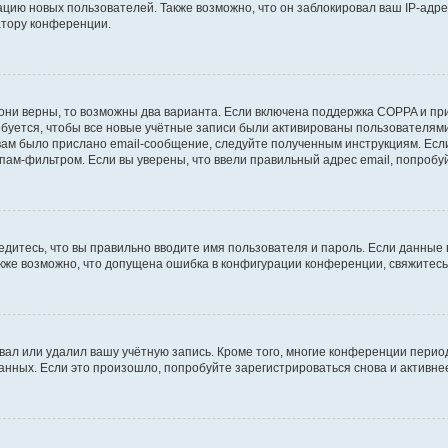
ию новых пользователей. Также возможно, что он заблокировал ваш IP-адре
атору конференции.
они верны, то возможны два варианта. Если включена поддержка COPPA и при 
уется, чтобы все новые учётные записи были активированы пользователями
ам было прислано email-сообщение, следуйте полученным инструкциям. Если
пам-фильтром. Если вы уверены, что ввели правильный адрес email, попробу
едитесь, что вы правильно вводите имя пользователя и пароль. Если данные
Также возможно, что допущена ошибка в конфигурации конференции, свяжитес
вал или удалил вашу учётную запись. Кроме того, многие конференции перио
ных. Если это произошло, попробуйте зарегистрироваться снова и активнее 