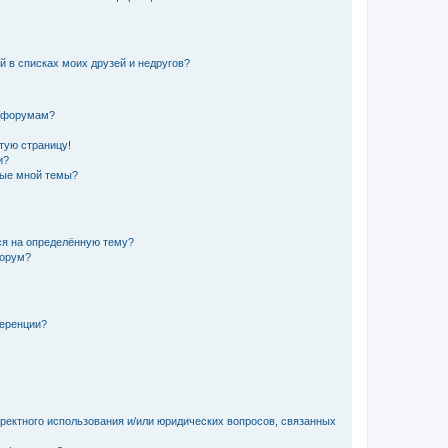
й в списках моих друзей и недругов?
и форумам?
стую страницу!
и?
ные мной темы?
ься на определённую тему?
форум?
ференции?
рректного использования и/или юридических вопросов, связанных