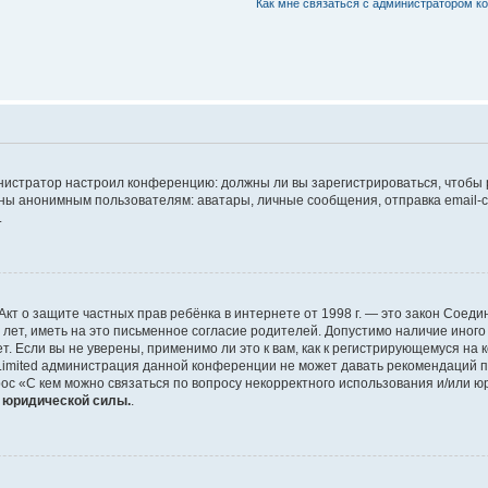
Как мне связаться с администратором 
дминистратор настроил конференцию: должны ли вы зарегистрироваться, чтобы
 анонимным пользователям: аватары, личные сообщения, отправка email-сооб
.
 или Акт о защите частных прав ребёнка в интернете от 1998 г. — это закон Со
т, иметь на это письменное согласие родителей. Допустимо наличие иного
 Если вы не уверены, применимо ли это к вам, как к регистрирующемуся на 
Limited администрация данной конференции не может давать рекомендаций 
ос «С кем можно связаться по вопросу некорректного использования и/или ю
т юридической силы.
.