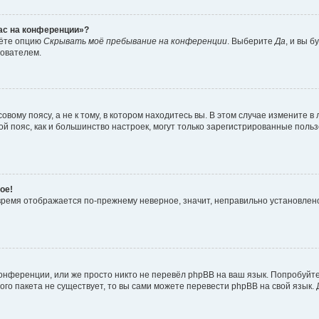
час на конференции»?
дёте опцию
Скрывать моё пребывание на конференции
. Выберите
Да
, и вы 
зователем.
вому поясу, а не к тому, в котором находитесь вы. В этом случае измените в 
овой пояс, как и большинство настроек, могут только зарегистрированные пол
ое!
о время отображается по-прежнему неверное, значит, неправильно установле
онференции, или же просто никто не перевёл phpBB на ваш язык. Попробуйт
вого пакета не существует, то вы сами можете перевести phpBB на свой язы