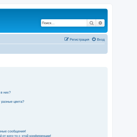
Поиск
Расширенный по
Регистрация
Вход
 в них?
 разные цвета?
чные сообщения!
 от кого-то с этой конференции!