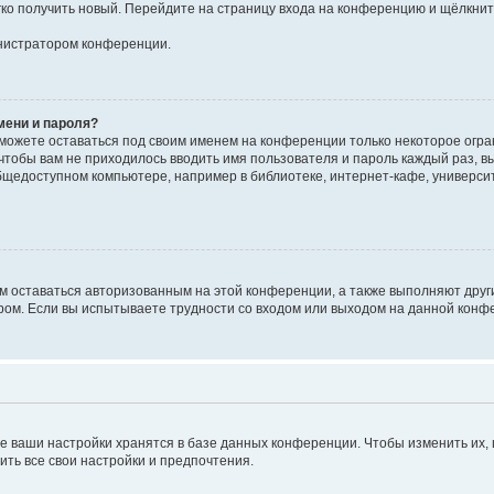
егко получить новый. Перейдите на страницу входа на конференцию и щёлкни
инистратором конференции.
мени и пароля?
сможете оставаться под своим именем на конференции только некоторое огран
 чтобы вам не приходилось вводить имя пользователя и пароль каждый раз, 
щедоступном компьютере, например в библиотеке, интернет-кафе, университе
ам оставаться авторизованным на этой конференции, а также выполняют друг
ом. Если вы испытываете трудности со входом или выходом на данной конфе
е ваши настройки хранятся в базе данных конференции. Чтобы изменить их,
ить все свои настройки и предпочтения.