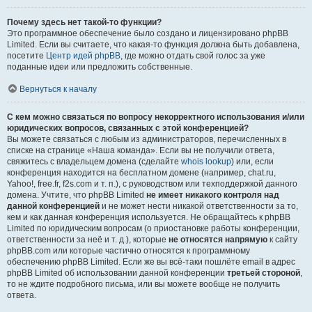
Почему здесь нет такой-то функции?
Это программное обеспечение было создано и лицензировано phpBB
Limited. Если вы считаете, что какая-то функция должна быть добавлена,
посетите
Центр идей phpBB
, где можно отдать свой голос за уже
поданные идеи или предложить собственные.
Вернуться к началу
С кем можно связаться по вопросу некорректного использования и/или
юридических вопросов, связанных с этой конференцией?
Вы можете связаться с любым из администраторов, перечисленных в
списке на странице «Наша команда». Если вы не получили ответа,
свяжитесь с владельцем домена (сделайте
whois lookup
) или, если
конференция находится на бесплатном домене (например, chat.ru,
Yahoo!, free.fr, f2s.com и т. п.), с руководством или техподдержкой данного
домена. Учтите, что phpBB Limited
не имеет никакого контроля над
данной конференцией
и не может нести никакой ответственности за то,
кем и как данная конференция используется. Не обращайтесь к phpBB
Limited по юридическим вопросам (о приостановке работы конференции,
ответственности за неё и т. д.), которые
не относятся напрямую
к сайту
phpBB.com или которые частично относятся к программному
обеспечению phpBB Limited. Если же вы всё-таки пошлёте email в адрес
phpBB Limited об использовании данной конференции
третьей стороной
,
то не ждите подробного письма, или вы можете вообще не получить
ответа.