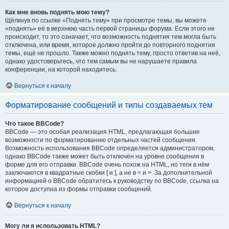
Как мне вновь поднять мою тему?
Щёлкнув по ссылке «Поднять тему» при просмотре темы, вы можете
«поднять» её в верхнюю часть первой страницы форума. Если этого не
происходит, то это означает, что возможность поднятия тем могла быть
отключена, или время, которое должно пройти до повторного поднятия
темы, ещё не прошло. Также можно поднять тему, просто ответив на неё,
однако удостоверьтесь, что тем самым вы не нарушаете правила
конференции, на которой находитесь.
Вернуться к началу
Форматирование сообщений и типы создаваемых тем
Что такое BBCode?
BBCode — это особая реализация HTML, предлагающая большие
возможности по форматированию отдельных частей сообщения.
Возможность использования BBCode определяется администратором,
однако BBCode также может быть отключён на уровне сообщения в
форме для его отправки. BBCode очень похож на HTML, но теги в нём
заключаются в квадратные скобки [ и ], а не в < и >. За дополнительной
информацией о BBCode обратитесь к руководству по BBCode, ссылка на
которое доступна из формы отправки сообщений.
Вернуться к началу
Могу ли я использовать HTML?