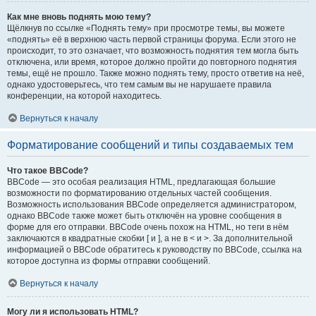
Как мне вновь поднять мою тему?
Щёлкнув по ссылке «Поднять тему» при просмотре темы, вы можете
«поднять» её в верхнюю часть первой страницы форума. Если этого не
происходит, то это означает, что возможность поднятия тем могла быть
отключена, или время, которое должно пройти до повторного поднятия
темы, ещё не прошло. Также можно поднять тему, просто ответив на неё,
однако удостоверьтесь, что тем самым вы не нарушаете правила
конференции, на которой находитесь.
Вернуться к началу
Форматирование сообщений и типы создаваемых тем
Что такое BBCode?
BBCode — это особая реализация HTML, предлагающая большие
возможности по форматированию отдельных частей сообщения.
Возможность использования BBCode определяется администратором,
однако BBCode также может быть отключён на уровне сообщения в
форме для его отправки. BBCode очень похож на HTML, но теги в нём
заключаются в квадратные скобки [ и ], а не в < и >. За дополнительной
информацией о BBCode обратитесь к руководству по BBCode, ссылка на
которое доступна из формы отправки сообщений.
Вернуться к началу
Могу ли я использовать HTML?