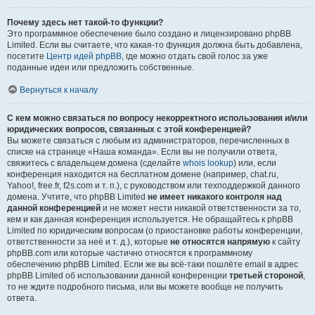
Почему здесь нет такой-то функции?
Это программное обеспечение было создано и лицензировано phpBB
Limited. Если вы считаете, что какая-то функция должна быть добавлена,
посетите
Центр идей phpBB
, где можно отдать свой голос за уже
поданные идеи или предложить собственные.
Вернуться к началу
С кем можно связаться по вопросу некорректного использования и/или
юридических вопросов, связанных с этой конференцией?
Вы можете связаться с любым из администраторов, перечисленных в
списке на странице «Наша команда». Если вы не получили ответа,
свяжитесь с владельцем домена (сделайте
whois lookup
) или, если
конференция находится на бесплатном домене (например, chat.ru,
Yahoo!, free.fr, f2s.com и т. п.), с руководством или техподдержкой данного
домена. Учтите, что phpBB Limited
не имеет никакого контроля над
данной конференцией
и не может нести никакой ответственности за то,
кем и как данная конференция используется. Не обращайтесь к phpBB
Limited по юридическим вопросам (о приостановке работы конференции,
ответственности за неё и т. д.), которые
не относятся напрямую
к сайту
phpBB.com или которые частично относятся к программному
обеспечению phpBB Limited. Если же вы всё-таки пошлёте email в адрес
phpBB Limited об использовании данной конференции
третьей стороной
,
то не ждите подробного письма, или вы можете вообще не получить
ответа.