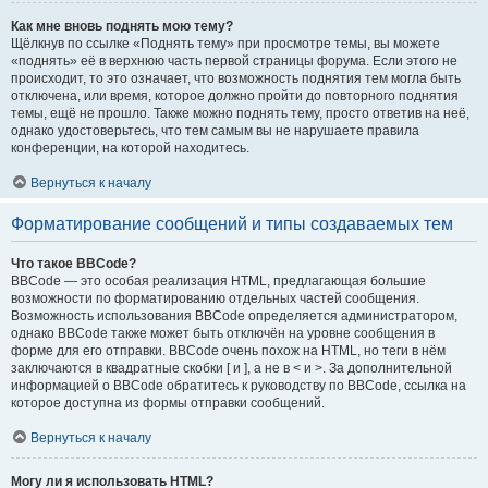
Как мне вновь поднять мою тему?
Щёлкнув по ссылке «Поднять тему» при просмотре темы, вы можете
«поднять» её в верхнюю часть первой страницы форума. Если этого не
происходит, то это означает, что возможность поднятия тем могла быть
отключена, или время, которое должно пройти до повторного поднятия
темы, ещё не прошло. Также можно поднять тему, просто ответив на неё,
однако удостоверьтесь, что тем самым вы не нарушаете правила
конференции, на которой находитесь.
Вернуться к началу
Форматирование сообщений и типы создаваемых тем
Что такое BBCode?
BBCode — это особая реализация HTML, предлагающая большие
возможности по форматированию отдельных частей сообщения.
Возможность использования BBCode определяется администратором,
однако BBCode также может быть отключён на уровне сообщения в
форме для его отправки. BBCode очень похож на HTML, но теги в нём
заключаются в квадратные скобки [ и ], а не в < и >. За дополнительной
информацией о BBCode обратитесь к руководству по BBCode, ссылка на
которое доступна из формы отправки сообщений.
Вернуться к началу
Могу ли я использовать HTML?