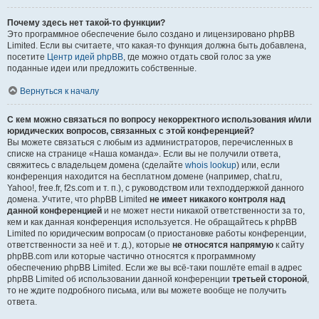
Почему здесь нет такой-то функции?
Это программное обеспечение было создано и лицензировано phpBB
Limited. Если вы считаете, что какая-то функция должна быть добавлена,
посетите
Центр идей phpBB
, где можно отдать свой голос за уже
поданные идеи или предложить собственные.
Вернуться к началу
С кем можно связаться по вопросу некорректного использования и/или
юридических вопросов, связанных с этой конференцией?
Вы можете связаться с любым из администраторов, перечисленных в
списке на странице «Наша команда». Если вы не получили ответа,
свяжитесь с владельцем домена (сделайте
whois lookup
) или, если
конференция находится на бесплатном домене (например, chat.ru,
Yahoo!, free.fr, f2s.com и т. п.), с руководством или техподдержкой данного
домена. Учтите, что phpBB Limited
не имеет никакого контроля над
данной конференцией
и не может нести никакой ответственности за то,
кем и как данная конференция используется. Не обращайтесь к phpBB
Limited по юридическим вопросам (о приостановке работы конференции,
ответственности за неё и т. д.), которые
не относятся напрямую
к сайту
phpBB.com или которые частично относятся к программному
обеспечению phpBB Limited. Если же вы всё-таки пошлёте email в адрес
phpBB Limited об использовании данной конференции
третьей стороной
,
то не ждите подробного письма, или вы можете вообще не получить
ответа.