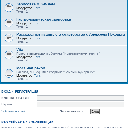
Зарисовка о Зимнем
Модератор:
Tora
Темы:
1
Гастрономическая зарисовка
Модератор:
Tora
Темы:
1
Рассказы написанные в соавторстве с Алексеем Пеховым
Модератор:
Tora
Темы:
3
Vita
Повесть вышедшая в сборнике "Исправленному верить"
Модератор:
Tora
Темы:
4
Мост над рекой
Рассказ, вышедший в сборнике "Бомбы и бумеранги"
Модератор:
Tora
Темы:
1
ВХОД
•
РЕГИСТРАЦИЯ
Имя пользователя:
Пароль:
Забыли пароль?
Запомнить меня
КТО СЕЙЧАС НА КОНФЕРЕНЦИИ
Всего
432
посетителя :: 1 зарегистрированный, 0 скрытых и 431 гость (основано на