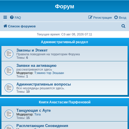
Форум
FAQ
Регистрация
Вход
П
Список форумов
о
Текущее время: Сб авг 08, 2026 07:11
и
Административный раздел
с
Законы и Этикет
к
Правила поведения на территории Форума
Темы:
6
Заявки на активацию
рассматриваются здесь
Модератор:
Тэмино тор Эошаан
Темы:
1
Административные вопросы
Все неурядицы решаются здесь.
Темы:
10
Книги Анастасии Парфеновой
Танцующая с Ауте
Модератор:
Tora
Темы:
15
Расплетающие Cновидения