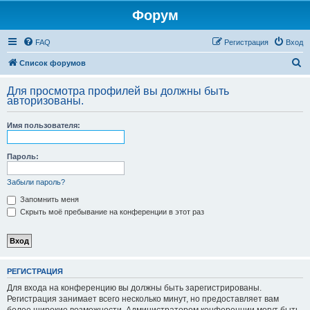
Форум
FAQ
Регистрация
Вход
П
Список форумов
о
Для просмотра профилей вы должны быть
и
авторизованы.
с
Имя пользователя:
к
Пароль:
Забыли пароль?
Запомнить меня
Скрыть моё пребывание на конференции в этот раз
РЕГИСТРАЦИЯ
Для входа на конференцию вы должны быть зарегистрированы.
Регистрация занимает всего несколько минут, но предоставляет вам
более широкие возможности. Администратором конференции могут быть