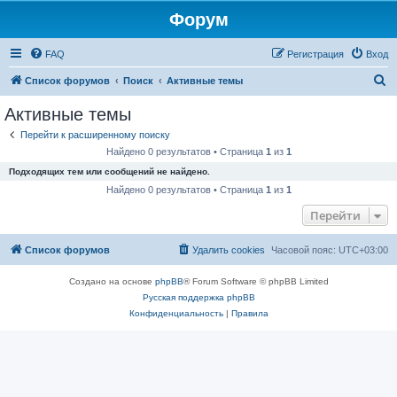
Форум
FAQ
Регистрация
Вход
П
Список форумов
Поиск
Активные темы
о
Активные темы
и
Перейти к расширенному поиску
с
Найдено 0 результатов • Страница
1
из
1
к
Подходящих тем или сообщений не найдено.
Найдено 0 результатов • Страница
1
из
1
Перейти
Список форумов
Удалить cookies
Часовой пояс:
UTC+03:00
Создано на основе
phpBB
® Forum Software © phpBB Limited
Русская поддержка phpBB
Конфиденциальность
|
Правила