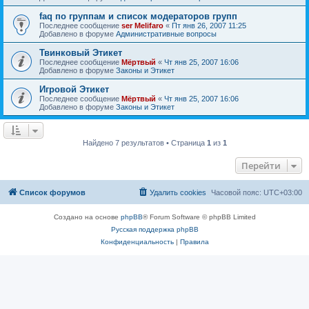
faq по группам и список модераторов групп
Последнее сообщение
ser Melifaro
«
Пт янв 26, 2007 11:25
Добавлено в форуме
Административные вопросы
Твинковый Этикет
Последнее сообщение
Mёртвый
«
Чт янв 25, 2007 16:06
Добавлено в форуме
Законы и Этикет
Игровой Этикет
Последнее сообщение
Mёртвый
«
Чт янв 25, 2007 16:06
Добавлено в форуме
Законы и Этикет
Найдено 7 результатов • Страница
1
из
1
Перейти
Список форумов
Удалить cookies
Часовой пояс:
UTC+03:00
Создано на основе
phpBB
® Forum Software © phpBB Limited
Русская поддержка phpBB
Конфиденциальность
|
Правила