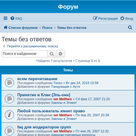
Форум
FAQ
Регистрация
Вход
П
Список форумов
Поиск
Темы без ответов
о
Темы без ответов
и
Перейти к расширенному поиску
с
Поиск
Расширенный поиск
к
Найдено 7 результатов • Страница
1
из
1
Темы
всем перечитавшим
Последнее сообщение
Топаз
«
Вт дек 24, 2019 15:58
Добавлено в форуме
Танцующая с Ауте
Принятие в Клан (Эль-онн)
Последнее сообщение
ser Melifaro
«
Сб фев 17, 2007 21:20
Добавлено в форуме
Законы и Этикет
Любой пользователь имеет право
Последнее сообщение
ser Melifaro
«
Пн янв 29, 2007 20:38
Добавлено в форуме
Законы и Этикет
faq для модераторов групп
Последнее сообщение
ser Melifaro
«
Пт янв 26, 2007 12:32
Добавлено в форуме
Административные вопросы