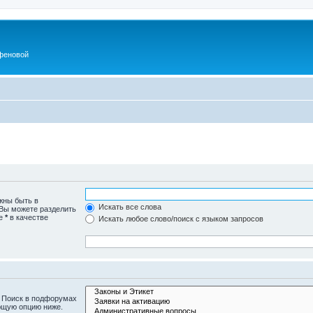
феновой
жны быть в
Искать все слова
 Вы можете разделить
те
*
в качестве
Искать любое слово/поиск с языком запросов
. Поиск в подфорумах
ющую опцию ниже.