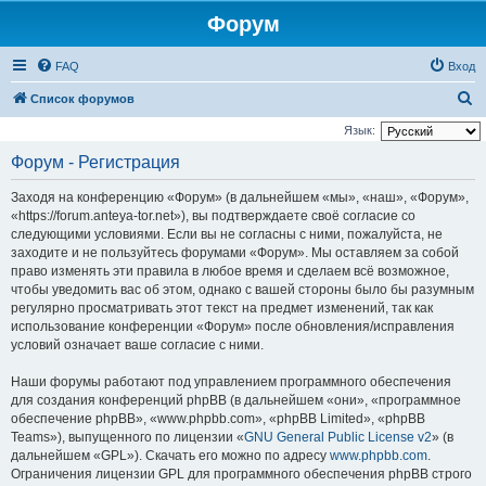
Форум
FAQ
Вход
П
Список форумов
о
Язык:
и
Форум - Регистрация
с
Заходя на конференцию «Форум» (в дальнейшем «мы», «наш», «Форум»,
к
«https://forum.anteya-tor.net»), вы подтверждаете своё согласие со
следующими условиями. Если вы не согласны с ними, пожалуйста, не
заходите и не пользуйтесь форумами «Форум». Мы оставляем за собой
право изменять эти правила в любое время и сделаем всё возможное,
чтобы уведомить вас об этом, однако с вашей стороны было бы разумным
регулярно просматривать этот текст на предмет изменений, так как
использование конференции «Форум» после обновления/исправления
условий означает ваше согласие с ними.
Наши форумы работают под управлением программного обеспечения
для создания конференций phpBB (в дальнейшем «они», «программное
обеспечение phpBB», «www.phpbb.com», «phpBB Limited», «phpBB
Teams»), выпущенного по лицензии «
GNU General Public License v2
» (в
дальнейшем «GPL»). Скачать его можно по адресу
www.phpbb.com
.
Ограничения лицензии GPL для программного обеспечения phpBB строго