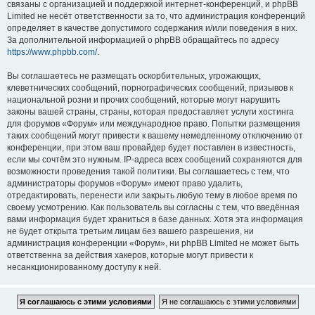
связаны с организацией и поддержкой интернет-конференций, и phpBB
Limited не несёт ответственности за то, что администрация конференций
определяет в качестве допустимого содержания и/или поведения в них.
За дополнительной информацией о phpBB обращайтесь по адресу
https://www.phpbb.com/
.
Вы соглашаетесь не размещать оскорбительных, угрожающих,
клеветнических сообщений, порнографических сообщений, призывов к
национальной розни и прочих сообщений, которые могут нарушить
законы вашей страны, страны, которая предоставляет услуги хостинга
для форумов «Форум» или международное право. Попытки размещения
таких сообщений могут привести к вашему немедленному отключению от
конференции, при этом ваш провайдер будет поставлен в известность,
если мы сочтём это нужным. IP-адреса всех сообщений сохраняются для
возможности проведения такой политики. Вы соглашаетесь с тем, что
администраторы форумов «Форум» имеют право удалить,
отредактировать, перенести или закрыть любую тему в любое время по
своему усмотрению. Как пользователь вы согласны с тем, что введённая
вами информация будет храниться в базе данных. Хотя эта информация
не будет открыта третьим лицам без вашего разрешения, ни
администрация конференции «Форум», ни phpBB Limited не может быть
ответственна за действия хакеров, которые могут привести к
несанкционированному доступу к ней.