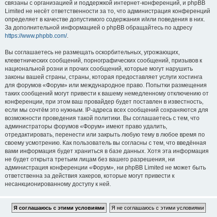
связаны с организацией и поддержкой интернет-конференций, и phpBB
Limited не несёт ответственности за то, что администрация конференций
определяет в качестве допустимого содержания и/или поведения в них.
За дополнительной информацией о phpBB обращайтесь по адресу
https://www.phpbb.com/
.
Вы соглашаетесь не размещать оскорбительных, угрожающих,
клеветнических сообщений, порнографических сообщений, призывов к
национальной розни и прочих сообщений, которые могут нарушить
законы вашей страны, страны, которая предоставляет услуги хостинга
для форумов «Форум» или международное право. Попытки размещения
таких сообщений могут привести к вашему немедленному отключению от
конференции, при этом ваш провайдер будет поставлен в известность,
если мы сочтём это нужным. IP-адреса всех сообщений сохраняются для
возможности проведения такой политики. Вы соглашаетесь с тем, что
администраторы форумов «Форум» имеют право удалить,
отредактировать, перенести или закрыть любую тему в любое время по
своему усмотрению. Как пользователь вы согласны с тем, что введённая
вами информация будет храниться в базе данных. Хотя эта информация
не будет открыта третьим лицам без вашего разрешения, ни
администрация конференции «Форум», ни phpBB Limited не может быть
ответственна за действия хакеров, которые могут привести к
несанкционированному доступу к ней.