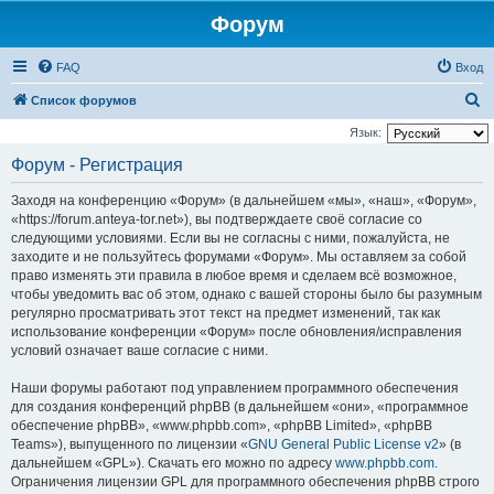
Форум
FAQ
Вход
П
Список форумов
о
Язык:
и
Форум - Регистрация
с
Заходя на конференцию «Форум» (в дальнейшем «мы», «наш», «Форум»,
к
«https://forum.anteya-tor.net»), вы подтверждаете своё согласие со
следующими условиями. Если вы не согласны с ними, пожалуйста, не
заходите и не пользуйтесь форумами «Форум». Мы оставляем за собой
право изменять эти правила в любое время и сделаем всё возможное,
чтобы уведомить вас об этом, однако с вашей стороны было бы разумным
регулярно просматривать этот текст на предмет изменений, так как
использование конференции «Форум» после обновления/исправления
условий означает ваше согласие с ними.
Наши форумы работают под управлением программного обеспечения
для создания конференций phpBB (в дальнейшем «они», «программное
обеспечение phpBB», «www.phpbb.com», «phpBB Limited», «phpBB
Teams»), выпущенного по лицензии «
GNU General Public License v2
» (в
дальнейшем «GPL»). Скачать его можно по адресу
www.phpbb.com
.
Ограничения лицензии GPL для программного обеспечения phpBB строго