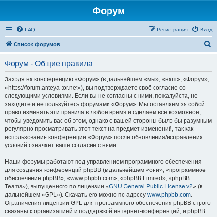
Форум
FAQ
Регистрация
Вход
П
Список форумов
о
Форум - Общие правила
и
с
Заходя на конференцию «Форум» (в дальнейшем «мы», «наш», «Форум»,
«https://forum.anteya-tor.net»), вы подтверждаете своё согласие со
к
следующими условиями. Если вы не согласны с ними, пожалуйста, не
заходите и не пользуйтесь форумами «Форум». Мы оставляем за собой
право изменять эти правила в любое время и сделаем всё возможное,
чтобы уведомить вас об этом, однако с вашей стороны было бы разумным
регулярно просматривать этот текст на предмет изменений, так как
использование конференции «Форум» после обновления/исправления
условий означает ваше согласие с ними.
Наши форумы работают под управлением программного обеспечения
для создания конференций phpBB (в дальнейшем «они», «программное
обеспечение phpBB», «www.phpbb.com», «phpBB Limited», «phpBB
Teams»), выпущенного по лицензии «
GNU General Public License v2
» (в
дальнейшем «GPL»). Скачать его можно по адресу
www.phpbb.com
.
Ограничения лицензии GPL для программного обеспечения phpBB строго
связаны с организацией и поддержкой интернет-конференций, и phpBB