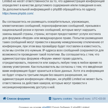
Limited не несёт ответственности за то, что администрация конференций
определяет в качестве допустимого содержания и/или поведения в них.
За дополнительной информацией о phpBB обращайтесь по адресу
https://www.phpbb.com/
.
Вы соглашаетесь не размещать оскорбительных, угрожающих,
клеветнических сообщений, порнографических сообщений, призывов к
национальной розни и прочих сообщений, которые могут нарушить
законы вашей страны, страны, которая предоставляет услуги хостинга
для форумов «Форум» или международное право. Попытки размещения
таких сообщений могут привести к вашему немедленному отключению от
конференции, при этом ваш провайдер будет поставлен в известность,
если мы сочтём это нужным. IP-адреса всех сообщений сохраняются для
возможности проведения такой политики. Вы соглашаетесь с тем, что
администраторы форумов «Форум» имеют право удалить,
отредактировать, перенести или закрыть любую тему в любое время по
своему усмотрению. Как пользователь вы согласны с тем, что введённая
вами информация будет храниться в базе данных. Хотя эта информация
не будет открыта третьим лицам без вашего разрешения, ни
администрация конференции «Форум», ни phpBB Limited не может быть
ответственна за действия хакеров, которые могут привести к
несанкционированному доступу к ней.
Список форумов
Удалить cookies
Часовой пояс:
UTC+03:00
Создано на основе
phpBB
® Forum Software © phpBB Limited