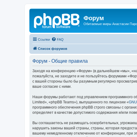
Форум
Обитаемые миры Анастасии Пар
Ссылки
FAQ
Список форумов
Форум - Общие правила
Заходя на конференцию «Форум» (в дальнейшем «мы», «наш»,
пожалуйста, не заходите и не пользуйтесь форумами «Фору
с вашей стороны было бы разумным регулярно просматрива
ваше согласие с ними.
Наши форумы работают под управлением программного об
Limited», «phpBB Teams»), выпущенного по лицензии «
GNU 
программного обеспечения phpBB строго связаны с органи
определяет в качестве допустимого содержания и/или по
Вы соглашаетесь не размещать оскорбительных, угрожающ
нарушить законы вашей страны, страны, которая предоста
вашему немедленному отключению от конференции, при это