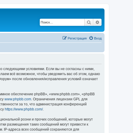
Поиск
Расширенный по
Регистрация
Вход
 со следующими условиями. Если вы не согласны с ними,
лаем всё возможное, чтобы уведомить вас об этом, однако
«Форум» после обновления/исправления условий означает
ммное обеспечение phpBB», «www.phpbb.com», «phpBB
есу
www.phpbb.com
. Ограничения лицензии GPL для
ственности за то, что администрация конференций
есу
https://www.phpbb.com/
.
циональной розни и прочих сообщений, которые могут
тки размещения таких сообщений могут привести к
м. IP-адреса всех сообщений сохраняются для