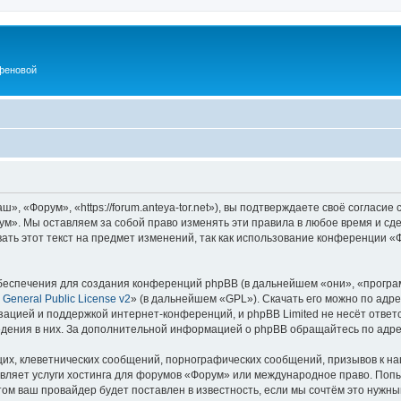
феновой
 «Форум», «https://forum.anteya-tor.net»), вы подтверждаете своё согласие
м». Мы оставляем за собой право изменять эти правила в любое время и сде
ть этот текст на предмет изменений, так как использование конференции 
еспечения для создания конференций phpBB (в дальнейшем «они», «програ
General Public License v2
» (в дальнейшем «GPL»). Скачать его можно по адр
зацией и поддержкой интернет-конференций, и phpBB Limited не несёт ответ
ведения в них. За дополнительной информацией о phpBB обращайтесь по адр
их, клеветнических сообщений, порнографических сообщений, призывов к на
вляет услуги хостинга для форумов «Форум» или международное право. Попы
м ваш провайдер будет поставлен в известность, если мы сочтём это нужны