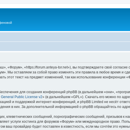
феновой
 «Форум», «https://forum.anteya-tor.net»), вы подтверждаете своё согласие
м». Мы оставляем за собой право изменять эти правила в любое время и сде
ть этот текст на предмет изменений, так как использование конференции 
еспечения для создания конференций phpBB (в дальнейшем «они», «програ
General Public License v2
» (в дальнейшем «GPL»). Скачать его можно по адр
зацией и поддержкой интернет-конференций, и phpBB Limited не несёт ответ
ведения в них. За дополнительной информацией о phpBB обращайтесь по адр
их, клеветнических сообщений, порнографических сообщений, призывов к на
вляет услуги хостинга для форумов «Форум» или международное право. Попы
м ваш провайдер будет поставлен в известность, если мы сочтём это нужны