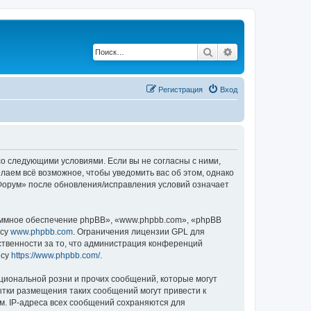
Поиск
Расширенный по
Регистрация
Вход
 со следующими условиями. Если вы не согласны с ними,
лаем всё возможное, чтобы уведомить вас об этом, однако
«Форум» после обновления/исправления условий означает
ммное обеспечение phpBB», «www.phpbb.com», «phpBB
есу
www.phpbb.com
. Ограничения лицензии GPL для
ственности за то, что администрация конференций
есу
https://www.phpbb.com/
.
циональной розни и прочих сообщений, которые могут
тки размещения таких сообщений могут привести к
м. IP-адреса всех сообщений сохраняются для