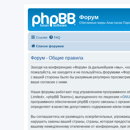
Форум
Обитаемые миры Анастасии Пар
Ссылки
FAQ
Список форумов
Форум - Общие правила
Заходя на конференцию «Форум» (в дальнейшем «мы», «наш»,
пожалуйста, не заходите и не пользуйтесь форумами «Фору
с вашей стороны было бы разумным регулярно просматрива
ваше согласие с ними.
Наши форумы работают под управлением программного об
Limited», «phpBB Teams»), выпущенного по лицензии «
GNU 
программного обеспечения phpBB строго связаны с органи
определяет в качестве допустимого содержания и/или по
Вы соглашаетесь не размещать оскорбительных, угрожающ
нарушить законы вашей страны, страны, которая предоста
вашему немедленному отключению от конференции, при это