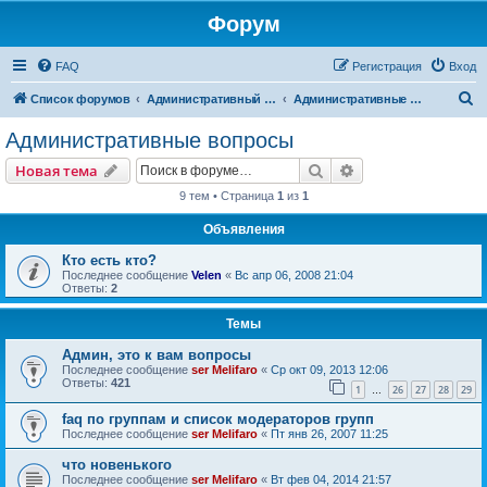
Форум
FAQ
Регистрация
Вход
П
Список форумов
Административный раздел
Административные вопросы
о
Административные вопросы
и
Поиск
Расширенный пои
Новая тема
с
9 тем • Страница
1
из
1
к
Объявления
Кто есть кто?
Последнее сообщение
Velen
«
Вс апр 06, 2008 21:04
Ответы:
2
Темы
Админ, это к вам вопросы
Последнее сообщение
ser Melifaro
«
Ср окт 09, 2013 12:06
Ответы:
421
1
26
27
28
29
…
faq по группам и список модераторов групп
Последнее сообщение
ser Melifaro
«
Пт янв 26, 2007 11:25
что новенького
Последнее сообщение
ser Melifaro
«
Вт фев 04, 2014 21:57