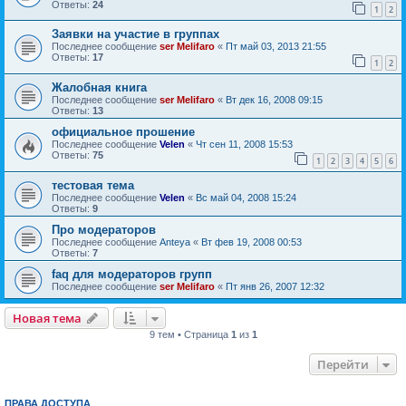
Ответы:
24
1
2
Заявки на участие в группах
Последнее сообщение
ser Melifaro
«
Пт май 03, 2013 21:55
Ответы:
17
1
2
Жалобная книга
Последнее сообщение
ser Melifaro
«
Вт дек 16, 2008 09:15
Ответы:
13
официальное прошение
Последнее сообщение
Velen
«
Чт сен 11, 2008 15:53
Ответы:
75
1
2
3
4
5
6
тестовая тема
Последнее сообщение
Velen
«
Вс май 04, 2008 15:24
Ответы:
9
Про модераторов
Последнее сообщение
Anteya
«
Вт фев 19, 2008 00:53
Ответы:
7
faq для модераторов групп
Последнее сообщение
ser Melifaro
«
Пт янв 26, 2007 12:32
Новая тема
9 тем • Страница
1
из
1
Перейти
ПРАВА ДОСТУПА