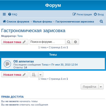
Форум
FAQ
Регистрация
Вход
П
Список форумов
Малые формы
Гастрономическая зарисовка
о
Гастрономическая зарисовка
и
Модератор:
Tora
с
Поиск
Расширенный пои
Новая тема
к
1 тема • Страница
1
из
1
Темы
Об аппетитах
Последнее сообщение
Топаз
«
Пт июл 30, 2010 12:54
Ответы:
14
Новая тема
1 тема • Страница
1
из
1
Перейти
ПРАВА ДОСТУПА
Вы
не можете
начинать темы
Вы
не можете
отвечать на сообщения