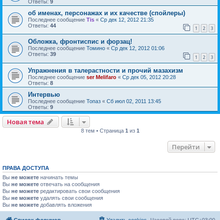
Ответы:
9
об именах, персонажах и их качестве (спойлеры)
Последнее сообщение
Tis
«
Ср дек 12, 2012 21:35
Ответы:
44
1
2
3
Обложка, фронтиспис и форзац!
Последнее сообщение
Томино
«
Ср дек 12, 2012 01:06
Ответы:
39
1
2
3
Упражнения в талерастности и прочий мазахизм
Последнее сообщение
ser Melifaro
«
Ср дек 05, 2012 20:28
Ответы:
8
Интервью
Последнее сообщение
Топаз
«
Сб июл 02, 2011 13:45
Ответы:
9
Новая тема
8 тем • Страница
1
из
1
Перейти
ПРАВА ДОСТУПА
Вы
не можете
начинать темы
Вы
не можете
отвечать на сообщения
Вы
не можете
редактировать свои сообщения
Вы
не можете
удалять свои сообщения
Вы
не можете
добавлять вложения
Список форумов
Удалить cookies
Часовой пояс:
UTC+03:00