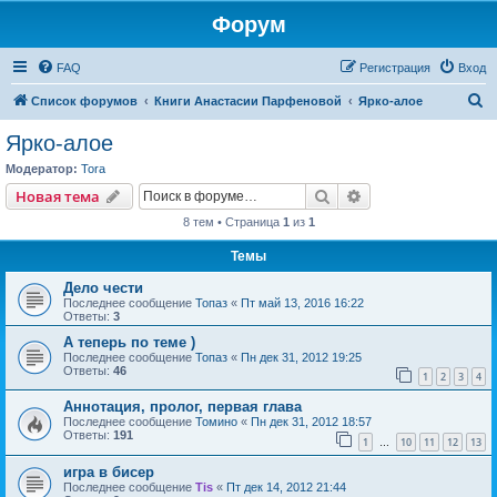
Форум
FAQ
Регистрация
Вход
П
Список форумов
Книги Анастасии Парфеновой
Ярко-алое
о
Ярко-алое
и
Модератор:
Tora
с
Поиск
Расширенный пои
Новая тема
к
8 тем • Страница
1
из
1
Темы
Дело чести
Последнее сообщение
Топаз
«
Пт май 13, 2016 16:22
Ответы:
3
А теперь по теме )
Последнее сообщение
Топаз
«
Пн дек 31, 2012 19:25
Ответы:
46
1
2
3
4
Аннотация, пролог, первая глава
Последнее сообщение
Томино
«
Пн дек 31, 2012 18:57
Ответы:
191
1
10
11
12
13
…
игра в бисер
Последнее сообщение
Tis
«
Пт дек 14, 2012 21:44