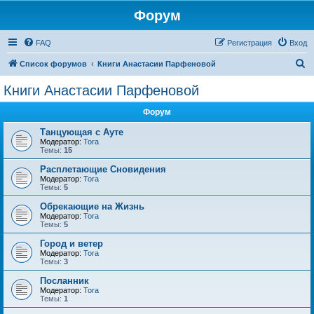
Форум
FAQ
Регистрация
Вход
П
Список форумов
Книги Анастасии Парфеновой
о
Книги Анастасии Парфеновой
и
Форум
с
к
Танцующая с Ауте
Модератор:
Tora
Темы:
15
Расплетающие Cновидения
Модератор:
Tora
Темы:
5
Обрекающие на Жизнь
Модератор:
Tora
Темы:
5
Город и ветер
Модератор:
Tora
Темы:
3
Посланник
Модератор:
Tora
Темы:
1