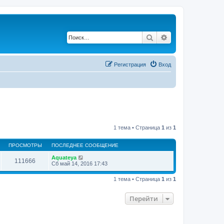
Поиск
Расширенный по
Регистрация
Вход
1 тема • Страница
1
из
1
ПРОСМОТРЫ
ПОСЛЕДНЕЕ СООБЩЕНИЕ
Aquateya
111666
Сб май 14, 2016 17:43
1 тема • Страница
1
из
1
Перейти