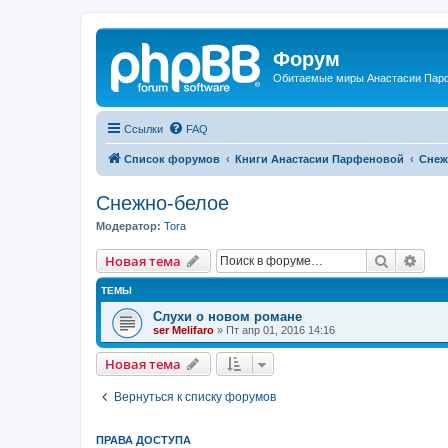
Форум
Обитаемые миры Анастасии Пар
Ссылки
FAQ
Список форумов
Книги Анастасии Парфеновой
Снеж
Снежно-белое
Модератор:
Tora
Поиск
Рас
Новая тема
ТЕМЫ
Слухи о новом романе
ser Melifaro
»
Пт апр 01, 2016 14:16
Новая тема
Вернуться к списку форумов
ПРАВА ДОСТУПА