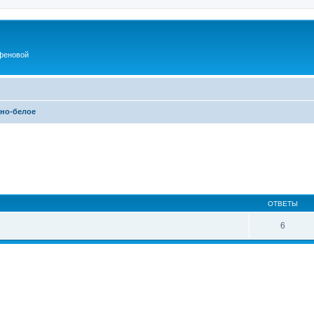
феновой
но-белое
ширенный поиск
ОТВЕТЫ
6