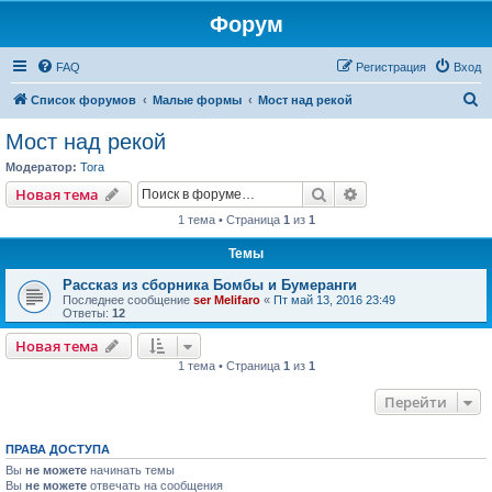
Форум
FAQ
Регистрация
Вход
П
Список форумов
Малые формы
Мост над рекой
о
Мост над рекой
и
Модератор:
Tora
с
Поиск
Расширенный пои
Новая тема
к
1 тема • Страница
1
из
1
Темы
Рассказ из сборника Бомбы и Бумеранги
Последнее сообщение
ser Melifaro
«
Пт май 13, 2016 23:49
Ответы:
12
Новая тема
1 тема • Страница
1
из
1
Перейти
ПРАВА ДОСТУПА
Вы
не можете
начинать темы
Вы
не можете
отвечать на сообщения