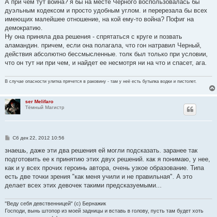
А при чем тут война? я бы на месте Черного воспользовалась бы
и
е
дуэльным кодексом и просто удобным углом. и перерезала бы всех
имеющих малейшее отношение, на кой ему-то война? Пофиг на
демократию.
Ну она приняла два решения - спрятаться с круге и позвать
аламандин. причем, если она полагала, что гон натравил Черный,
действия абсолютно бессмысленные. толк был только при условии,
что он тут ни при чем, и найдет ее несмотря ни на что и спасет, ага.
В случае опасности улитка прячется в раковину - там у неё есть бутылка водки и пистолет.
ser Melifaro
Тёмный Магистр
С
Сб дек 22, 2012 10:56
о
о
знаешь, даже эти два решения ей могли подсказать. заранее так
б
подготовить ее к принятию этих двух решений. как я понимаю, у нее,
щ
е
как и у всех прочих героинь автора, очень узкое образование. Типа
н
есть две точки зрения "как меня учили и не правильная". А это
и
е
делает всех этих девочек такими предсказуемыми...
"Веду себя девственницей" (с) Бернажик
Господи, вынь штопор из моей задницы и вставь в голову, пусть там будет хоть