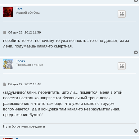
Tora
Аццкий сОтОна
С
Сб дек 22, 2012 11:59
о
о
перебить то мог, но почему то уже вечность этого не делает, из-за
б
лени. подумаешь какая-то смертная.
щ
е
н
и
Топаз
е
Творящая в танце
С
Сб дек 22, 2012 13:48
о
о
/задумчиво/ блин. перечитать, што ли... помнится, меня в этой
б
повести настолько напряг этот бесконечный транс-поиск-
щ
е
размышление и что-то-там-еще, что уже и сюжет с трудом
н
вспоминается. да и концовка там какая-то невразумительная.
и
е
продолжение будет?
Пути богов неисповедимы