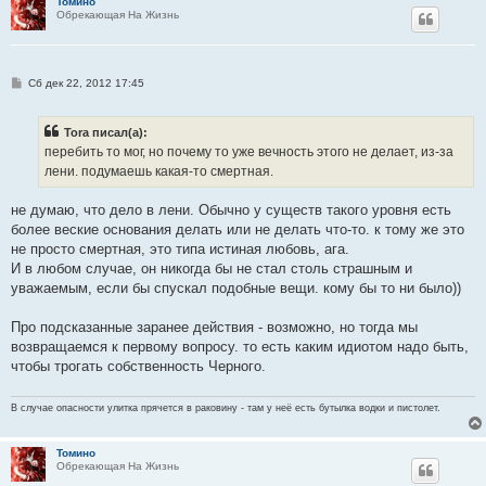
Томино
Обрекающая На Жизнь
С
Сб дек 22, 2012 17:45
о
о
б
Tora писал(а):
щ
е
перебить то мог, но почему то уже вечность этого не делает, из-за
н
лени. подумаешь какая-то смертная.
и
е
не думаю, что дело в лени. Обычно у существ такого уровня есть
более веские основания делать или не делать что-то. к тому же это
не просто смертная, это типа истиная любовь, ага.
И в любом случае, он никогда бы не стал столь страшным и
уважаемым, если бы спускал подобные вещи. кому бы то ни было))
Про подсказанные заранее действия - возможно, но тогда мы
возвращаемся к первому вопросу. то есть каким идиотом надо быть,
чтобы трогать собственность Черного.
В случае опасности улитка прячется в раковину - там у неё есть бутылка водки и пистолет.
Томино
Обрекающая На Жизнь