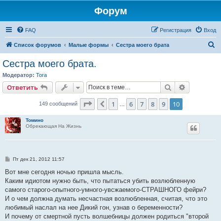
Форум
FAQ
Регистрация
Вход
П
Список форумов
Малые формы
Сестра моего брата
о
Сестра моего брата.
и
Модератор:
Tora
с
Поиск
Расширен
Ответить
к
Страница
10
из
10
1
6
7
8
9
10
Пред.
149 сообщений
…
Томино
Обрекающая На Жизнь
С
Пт дек 21, 2012 11:57
о
о
Вот мне сегодня ночью пришла мысль.
б
Каким идиотом нужно быть, что пытаться убить возлюбленную
щ
е
самого старого-опытного-умного-увсжаемого-СТРАШНОГО фейри?
н
И о чем должна думать несчастная возлюбленная, считая, что это
и
е
любимый наслал на нее Дикий гон, узнав о беременности?
И почему от смертной пусть волшебницы должен родиться "второй