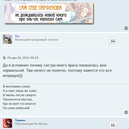
Tis
Маленький шкодливый котенок
С
Пн дек 24, 2012 00:15
о
о
Да я вспомнил почему сестра моего брата показалась мне
б
нормальной. Там ничего не понятно, поэтому кажется что все
щ
е
впорядке)))
н
и
е
В молчании-слово,
А а свет лишь во тьме;
И жизнь после смерти
Проносится быстро,
Как ястреб что мчится
По сини небесной
Томино
Обрекающая На Жизнь