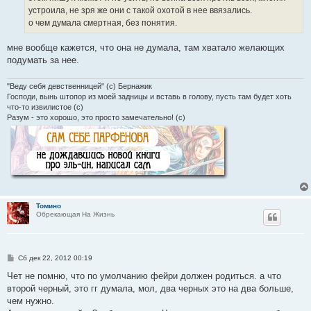
е
устроила, не зря же они с такой охотой в нее ввязались.
о чем думала смертная, без понятия.
мне вообще кажется, что она не думала, там хватало желающих
подумать за нее.
"Веду себя девственницей" (с) Бернажик
Господи, вынь штопор из моей задницы и вставь в голову, пусть там будет хоть
что-то извилистое (с)
Разум - это хорошо, это просто замечательно! (с)
Томино
Обрекающая На Жизнь
С
Сб дек 22, 2012 00:19
о
о
Чет не помню, что по умолчанию фейри должен родиться. а что
б
второй черный, это гг думала, мол, два черных это на два больше,
щ
е
чем нужно.
н