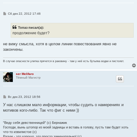
С
Сб дек 22, 2012 17:46
о
о
б
Топаз писал(а):
щ
е
продолжение будет?
н
и
е
не вижу смысла, хотя в целом линии повествования явно не
закончены.
В случае опасности улитка прячется в раковину - там у неё есть бутылка водки и пистолет.
ser Melifaro
Тёмный Магистр
С
Вс дек 23, 2012 18:56
о
о
У нас слишком мало информации, чтобы судить о намерениях и
б
мотивов кого-либо. Так что фиг с ними ))
щ
е
н
и
"Веду себя девственницей" (с) Бернажик
е
Господи, вынь штопор из моей задницы и вставь в голову, пусть там будет хоть
что-то извилистое (с)
Разум - это хорошо, это просто замечательно! (с)