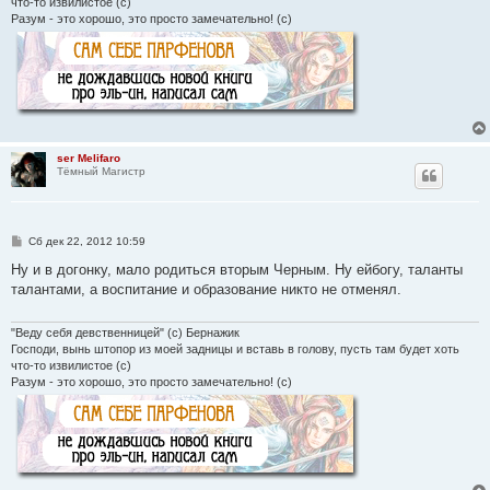
что-то извилистое (с)
Разум - это хорошо, это просто замечательно! (с)
ser Melifaro
Тёмный Магистр
С
Сб дек 22, 2012 10:59
о
о
Ну и в догонку, мало родиться вторым Черным. Ну ейбогу, таланты
б
талантами, а воспитание и образование никто не отменял.
щ
е
н
и
"Веду себя девственницей" (с) Бернажик
е
Господи, вынь штопор из моей задницы и вставь в голову, пусть там будет хоть
что-то извилистое (с)
Разум - это хорошо, это просто замечательно! (с)