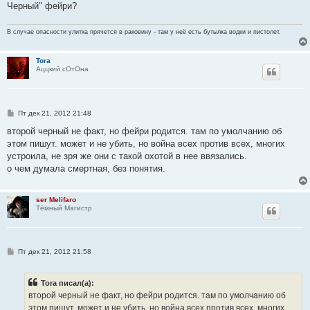
Черный" фейри?
В случае опасности улитка прячется в раковину - там у неё есть бутылка водки и пистолет.
Tora
Аццкий сОтОна
С
Пт дек 21, 2012 21:48
о
о
второй черный не факт, но фейри родится. там по умолчанию об
б
этом пишут. может и не убить, но война всех против всех, многих
щ
е
устроила, не зря же они с такой охотой в нее ввязались.
н
о чем думала смертная, без понятия.
и
е
ser Melifaro
Тёмный Магистр
С
Пт дек 21, 2012 21:58
о
о
б
Tora писал(а):
щ
е
второй черный не факт, но фейри родится. там по умолчанию об
н
этом пишут. может и не убить, но война всех против всех, многих
и