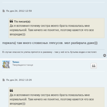
С
Пн дек 24, 2012 12:59
о
о
б
Tis писал(а):
щ
е
Да я вспомнил почему сестра моего брата показалась мне
н
нормальной. Там ничего не понятно, поэтому кажется что все
и
е
впорядке)))
поржала) там много словесных ляпсусов. мел разбирала даже)))
В случае опасности улитка прячется в раковину - там у неё есть бутылка водки и пистолет.
Топаз
Творящая в танце
С
Пн дек 24, 2012 13:26
о
о
б
щ
е
Да я вспомнил почему сестра моего брата показалась мне
н
нормальной. Там ничего не понятно, поэтому кажется что все
и
е
впорядке)))