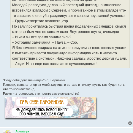
Молодой разведчик, делавший последний доклад, на мгновение
встретился взглядом с Сергеем, и прочитанное в этом взгляде что-
то заставило его губы раздвинуться в совсем неуставной усмешке.
– Грудь четвертого человека, сэр.
По залу прокатилась быстрая волна подавленных смешков, смысл
которых был мне не совсем ясен. Внутренняя шутка, очевидно.
– И чем вы все время занимались?
– Устранял замечания. – Пауза. – Сэр.
Я беспомощно взирала на этих невозмутимых вояк, шевеля ушами
и пытаясь привести полученную информацию хоть в какое-то
соответствие с системой. Наконец сдалась, яростно дернув ушами.
– Люди! И вы еще нас называете сумасшедшими!
"Веду себя девственницей" (с) Бернажик
Господи, вынь штопор из моей задницы и вставь в голову, пусть там будет хоть
что-то извилистое (с)
Разум - это хорошо, это просто замечательно! (с)
Aquateya