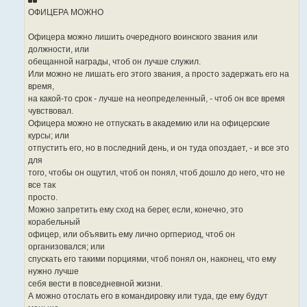
ОФИЦЕРА МОЖНО
Офицера можно лишить очередного воинского звания или
должности, или
обещанной награды, чтоб он лучше служил.
Или можно не лишать его этого звания, а просто задержать его на
время,
на какой-то срок - лучше на неопределенный, - чтоб он все время
чувствовал.
Офицера можно не отпускать в академию или на офицерские
курсы; или
отпустить его, но в последний день, и он туда опоздает, - и все это
для
того, чтобы он ощутил, чтоб он понял, чтоб дошло до него, что не
все так
просто.
Можно запретить ему сход на берег, если, конечно, это
корабельный
офицер, или объявить ему лично оргпериод, чтоб он
организовался; или
спускать его такими порциями, чтоб понял он, наконец, что ему
нужно лучше
себя вести в повседневной жизни.
А можно отослать его в командировку или туда, где ему будут