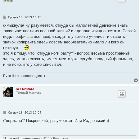
С
Ср дек 18, 2013 14:15
о
о
/хмыкнула/ ну разумеется. откуда бы малолетней девчонке знать
б
такие частности из военной жизни? и сделано изящно, кстати. Сергей
щ
е
ведь профи... а все профи когда-то у кого-то учились. и ставить
н
значок копирайта здесь совсем необязательно -мало ли кого он
и
е
цитирует...
это я к тому, что "откуда ноги растут"- вопрос весьма пространный.
здесь, можно сказать, имеет место уже сугубо народный фольклор,
и не ясно, кто у кого списывал.
Пути богов неисповедимы
ser Melifaro
Тёмный Магистр
С
Ср дек 18, 2013 15:54
о
о
/*поржала*/ Покровский, разумеется. Или Радзевский ))
б
щ
е
н
и
"Веду себя девственницей" (с) Бернажик