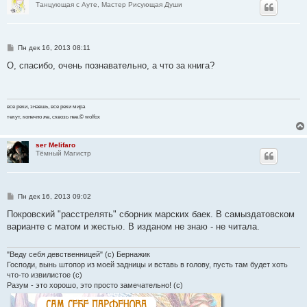
Танцующая с Ауте, Мастер Рисующая Души
С
Пн дек 16, 2013 08:11
о
о
О, спасибо, очень познавательно, а что за книга?
б
щ
е
н
и
все реки, знаешь, все реки мира
е
текут, конечно же, сквозь нее.© wolfox
ser Melifaro
Тёмный Магистр
С
Пн дек 16, 2013 09:02
о
о
Покровский "расстрелять" сборник марских баек. В самыздатовском
б
варианте с матом и жестью. В изданом не знаю - не читала.
щ
е
н
и
"Веду себя девственницей" (с) Бернажик
е
Господи, вынь штопор из моей задницы и вставь в голову, пусть там будет хоть
что-то извилистое (с)
Разум - это хорошо, это просто замечательно! (с)