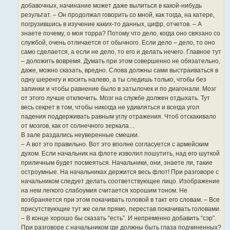
добавочных, начинание может даже вылиться в какой-нибудь
результат. – Он продолжал говорить со мной, как тогда, на катере,
погрузившись в изучение каких-то данных, цифр, отчетов. – А
знаете почему, о моя торра? Потому что дело, когда оно связано со
службой, очень отличается от обычного. Если дело – дело, то оно
само сделается, а если не дело, то его и делать нечего. Главное тут
– доложить вовремя. Думать при этом совершенно не обязательно,
даже, можно сказать, вредно. Слова должны сами выстраиваться в
одну шеренгу и косить налево, а ты следишь только, чтобы без
запинки и чтобы равнение было в затылочек и по диагонали. Мозг
от этого лучше отключить. Мозг на службе должен отдыхать. Тут
весь секрет в том, чтобы никогда не удивляться и всегда угол
падения поддерживать равным углу отражения. Чтоб отскакивало
от мозгов, как от солнечного зеркала…
В зале раздались неуверенные смешки.
– А вот это правильно. Вот это вполне согласуется с армейским
духом. Если начальник на флоте изволил пошутить, над его шуткой
приличным будет посмеяться. Начальники, они, знаете ли, такие
остроумные. На начальниках держится весь флот! При разговоре с
начальником следует делать соответствующее лицо. Изображение
на нем легкого слабоумия считается хорошим тоном. Не
возбраняется при этом покачивать головой в такт его словам. – Все
присутствующие тут же сели прямо, перестав покачивать головами.
– В конце хорошо бы сказать “есть”. И непременно добавить “сэр”.
При разговоре с начальником где должны быть глаза подчиненных?