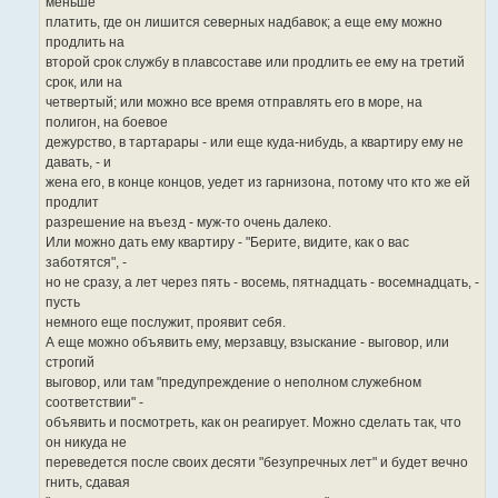
меньше
платить, где он лишится северных надбавок; а еще ему можно
продлить на
второй срок службу в плавсоставе или продлить ее ему на третий
срок, или на
четвертый; или можно все время отправлять его в море, на
полигон, на боевое
дежурство, в тартарары - или еще куда-нибудь, а квартиру ему не
давать, - и
жена его, в конце концов, уедет из гарнизона, потому что кто же ей
продлит
разрешение на въезд - муж-то очень далеко.
Или можно дать ему квартиру - "Берите, видите, как о вас
заботятся", -
но не сразу, а лет через пять - восемь, пятнадцать - восемнадцать, -
пусть
немного еще послужит, проявит себя.
А еще можно объявить ему, мерзавцу, взыскание - выговор, или
строгий
выговор, или там "предупреждение о неполном служебном
соответствии" -
объявить и посмотреть, как он реагирует. Можно сделать так, что
он никуда не
переведется после своих десяти "безупречных лет" и будет вечно
гнить, сдавая