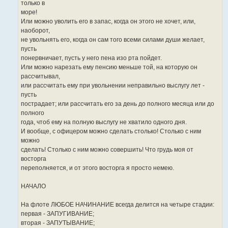
только в
море!
Или можно уволить его в запас, когда он этого не хочет, или,
наоборот,
не увольнять его, когда он сам того всеми силами души желает,
пусть
понервничает, пусть у него пена изо рта пойдет.
Или можно нарезать ему пенсию меньше той, на которую он
рассчитывал,
или рассчитать ему при увольнении неправильно выслугу лет -
пусть
пострадает; или рассчитать его за день до полного месяца или до
полного
года, чтоб ему на полную выслугу не хватило одного дня.
И вообще, с офицером можно сделать столько! Столько с ним
можно
сделать! Столько с ним можно совершить! Что грудь моя от
восторга
переполняется, и от этого восторга я просто немею.
НАЧАЛО
На флоте ЛЮБОЕ НАЧИНАНИЕ всегда делится на четыре стадии:
первая - ЗАПУГИВАНИЕ;
вторая - ЗАПУТЫВАНИЕ;