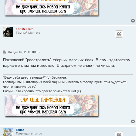
ser Melifaro
Тёмный Магистр
С
Пн дек 16, 2013 09:02
о
о
Покровский "расстрелять" сборник марских баек. В самыздатовском
б
варианте с матом и жестью. В изданом не знаю - не читала.
щ
е
н
и
"Веду себя девственницей" (с) Бернажик
е
Господи, вынь штопор из моей задницы и вставь в голову, пусть там будет хоть
что-то извилистое (с)
Разум - это хорошо, это просто замечательно! (с)
Топаз
Творящая в танце