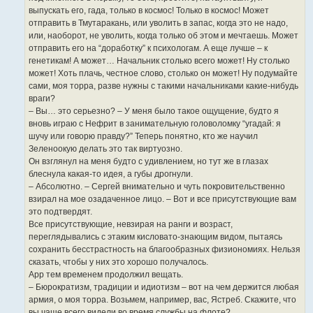
выпускать его, гада, только в космос! Только в космос! Может
отправить в Тмутаракань, или уволить в запас, когда это не надо,
или, наоборот, не уволить, когда только об этом и мечтаешь. Может
отправить его на “доработку” к психологам. А еще лучше – к
генетикам! А может… Начальник столько всего может! Ну столько
может! Хоть плачь, честное слово, столько он может! Ну подумайте
сами, моя торра, разве нужны с такими начальниками какие-нибудь
враги?
– Вы… это серьезно? – У меня было такое ощущение, будто я
вновь играю с Нефрит в занимательную головоломку “угадай: я
шучу или говорю правду?” Теперь понятно, кто же научил
Зеленоокую делать это так виртуозно.
Он взглянул на меня будто с удивлением, но тут же в глазах
блеснула какая-то идея, а губы дрогнули.
– Абсолютно. – Сергей внимательно и чуть покровительственно
взирал на мое озадаченное лицо. – Вот и все присутствующие вам
это подтвердят.
Все присутствующие, невзирая на ранги и возраст,
переглядывались с этаким кисловато-знающим видом, пытаясь
сохранить бесстрастность на благообразных физиономиях. Нельзя
сказать, чтобы у них это хорошо получалось.
Арр тем временем продолжил вещать.
– Бюрократизм, традиции и идиотизм – вот на чем держится любая
армия, о моя торра. Возьмем, например, вас, Ястреб. Скажите, что
вы чаще всего видели во время службы на флоте?