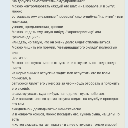
"на допуск к самостоятельному управлению".
Можно контролировать каждый его шаг: и на корабле, и в быту;
можно
устраивать ему внезапные "проверки" какого-нибудь "наличия" - или
комиссии,
учения, предъявления, тревоги.
Можно не дать ему какую-нибудь "характеристику" или
"рекомендации" -
или дать, но такую, что он очень долго будет отплевываться.
Можно лишить его премии, "четырнадцатого оклада" полностью
или
частично.
Можно не отпускать его в отпуск - или отпустить, но тогда, когда
никто
из нормальных в отпуск не ходит, или отпустить его по всем
приказам, а
отпускной билет его у него же за что-нибудь отобрать и положить
его в сейф,
а самому уехать куда-нибудь на неделю - пусть побегает.
Или заставить его во время отпуска ходить на службу и проверять
его там
ежедневно и докладывать о нем ежечасно.
И в конце-то концов, можно посадить его, сукина сына, на цепь! То
есть
я хотел сказать, на гауптвахту - и с нее отпускать только в море!