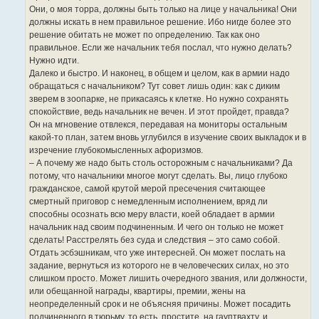
Они, о моя торра, должны быть только на лице у начальника! Они
должны искать в нем правильное решение. Ибо нигде более это
решение обитать не может по определению. Так как оно
правильное. Если же начальник тебя послал, что нужно делать?
Нужно идти.
Далеко и быстро. И наконец, в общем и целом, как в армии надо
обращаться с начальником? Тут совет лишь один: как с диким
зверем в зоопарке, не прикасаясь к клетке. Но нужно сохранять
спокойствие, ведь начальник не вечен. И этот пройдет, правда?
Он на мгновение отвлекся, передавая на мониторы остальным
какой-то план, затем вновь углубился в изучение своих выкладок и в
изречение глубокомысленных афоризмов.
– А почему же надо быть столь осторожным с начальниками? Да
потому, что начальники многое могут сделать. Вы, лицо глубоко
гражданское, самой крутой мерой пресечения считающее
смертный приговор с немедленным исполнением, вряд ли
способны осознать всю меру власти, коей обладает в армии
начальник над своим подчиненным. И чего он только не может
сделать! Расстрелять без суда и следствия – это само собой.
Отдать эсбэшникам, что уже интересней. Он может послать на
задание, вернуться из которого не в человеческих силах, но это
слишком просто. Может лишить очередного звания, или должности,
или обещанной награды, квартиры, премии, жены на
неопределенный срок и не объясняя причины. Может посадить
подчиненного в тюрьму, то есть, простите, на гауптвахту, и