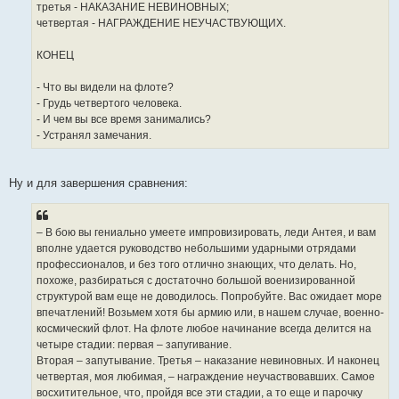
третья - НАКАЗАНИЕ НЕВИНОВНЫХ;
четвертая - НАГРАЖДЕНИЕ НЕУЧАСТВУЮЩИХ.
КОНЕЦ
- Что вы видели на флоте?
- Грудь четвертого человека.
- И чем вы все время занимались?
- Устранял замечания.
Ну и для завершения сравнения:
– В бою вы гениально умеете импровизировать, леди Антея, и вам
вполне удается руководство небольшими ударными отрядами
профессионалов, и без того отлично знающих, что делать. Но,
похоже, разбираться с достаточно большой военизированной
структурой вам еще не доводилось. Попробуйте. Вас ожидает море
впечатлений! Возьмем хотя бы армию или, в нашем случае, военно-
космический флот. На флоте любое начинание всегда делится на
четыре стадии: первая – запугивание.
Вторая – запутывание. Третья – наказание невиновных. И наконец
четвертая, моя любимая, – награждение неучаствовавших. Самое
восхитительное, что, пройдя все эти стадии, а то еще и парочку