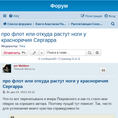
Форум
FAQ
Регистрация
Вход
П
Список форумов
Книги Анастасии Парфеновой
Расплетающие Cновидения
о
про флот или откуда растут ноги у
и
красноречия Сергарра
с
Модератор:
Tora
к
Поиск
Расширен
Ответить
6 сообщений • Страница
1
из
1
ser Melifaro
Тёмный Магистр
про флот или откуда растут ноги у красноречия
Сергарра
С
Вс дек 15, 2013 10:12
о
о
Что-то вот перечитывала я вчера Покровского и как-то стало мне
б
обидно за хорошего автора. Поэтому пущай тут повисит. Так, чисто
щ
е
для успокоения моего чувства справедливости.
н
и
е